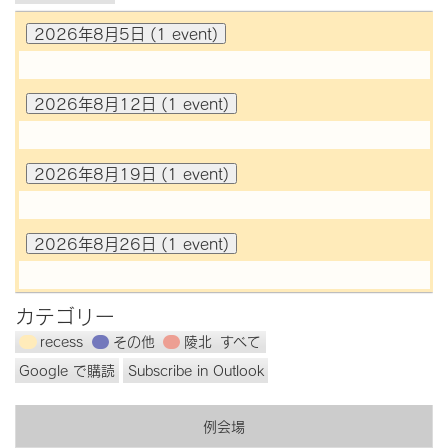
2026年8月5日
(1 event)
【第
1594
回】
2026年8月12日
(1 event)
通
常
例
祝
日
会・
週
ク
2026年8月19日
(1 event)
の
ラ
為
ブ
休
フ
【第
会
1595
ォ
回】
ー
2026年8月26日
(1 event)
ガ
ラ
バ
ム
ナ
【第
ー
1596
補
回】
佐
カテゴリー
通
訪
常
問
例
recess
その他
陵北
すべて
会
Google で
購読
Subscribe in
Outlook
例会場